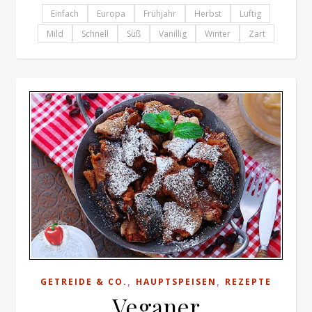
Einfach
Europa
Frühjahr
Herbst
Luftig
Mild
Schnell
Süß
Vanillig
Winter
Zart
,
,
GETREIDE & CO.
HAUPTSPEISEN
REZEPTE
Veganer