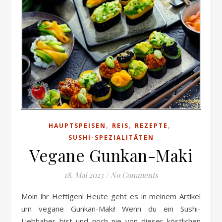
,
,
,
HAUPTSPEISEN
REIS
REZEPTE
SUSHI-SPEZIALITÄTEN
Vegane Gunkan-Maki
18. Mai 2023
/
No Comments
Moin ihr Heftigen! Heute geht es in meinem Artikel
um vegane Gunkan-Maki! Wenn du ein Sushi-
Liebhaber bist und noch nie von dieser köstlichen