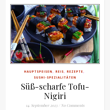
,
,
,
HAUPTSPEISEN
REIS
REZEPTE
SUSHI-SPEZIALITÄTEN
Süß-scharfe Tofu-
Nigiri
14. September 2023
/
No Comments