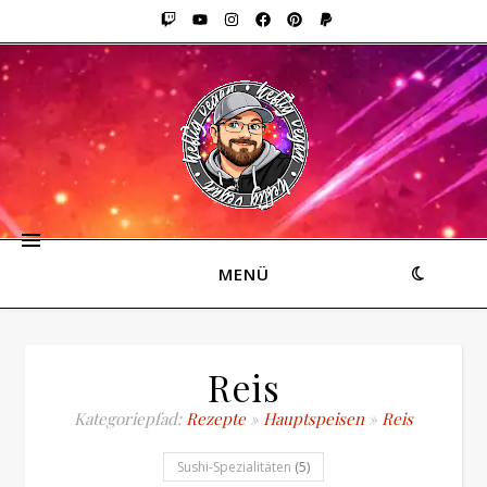
MENÜ
Reis
Kategoriepfad:
Rezepte
»
Hauptspeisen
»
Reis
Sushi-Spezialitäten
(5)