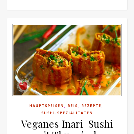
,
,
,
HAUPTSPEISEN
REIS
REZEPTE
SUSHI-SPEZIALITÄTEN
Veganes Inari-Sushi