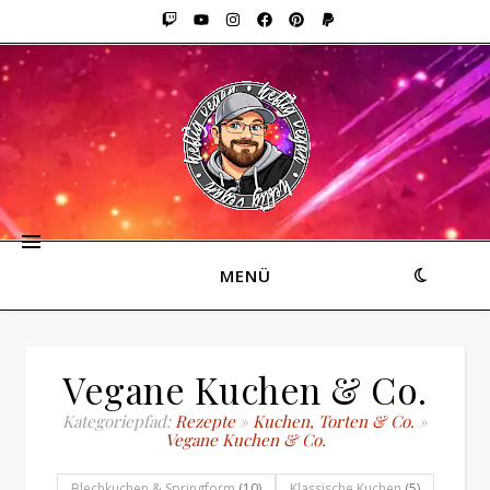
MENÜ
Vegane Kuchen & Co.
Kategoriepfad:
Rezepte
»
Kuchen, Torten & Co.
»
Vegane Kuchen & Co.
Blechkuchen & Springform
(10)
Klassische Kuchen
(5)