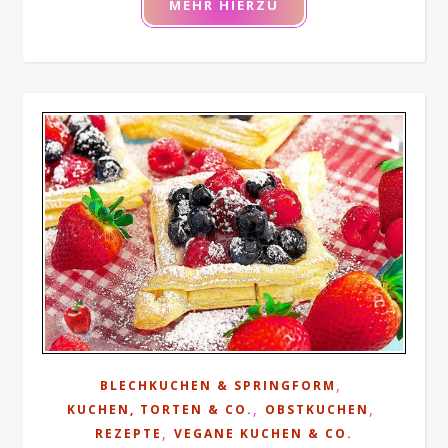
MEHR HIERZU
,
BLECHKUCHEN & SPRINGFORM
,
,
KUCHEN, TORTEN & CO.
OBSTKUCHEN
,
REZEPTE
VEGANE KUCHEN & CO.