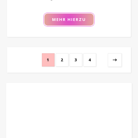
MEHR HIERZU
1
2
3
4