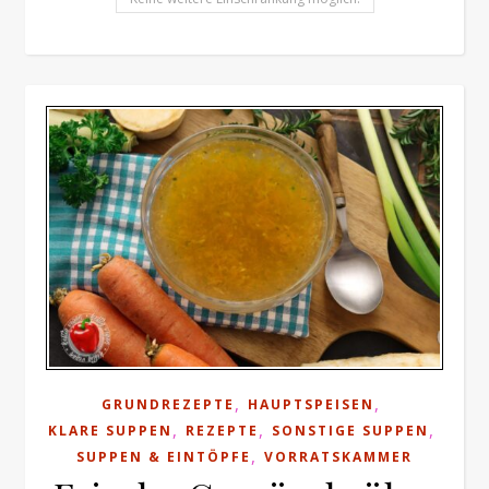
,
,
GRUNDREZEPTE
HAUPTSPEISEN
,
,
,
KLARE SUPPEN
REZEPTE
SONSTIGE SUPPEN
,
SUPPEN & EINTÖPFE
VORRATSKAMMER