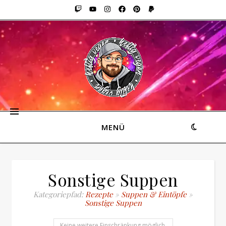
MENÜ
Sonstige Suppen
Kategoriepfad:
Rezepte
»
Suppen & Eintöpfe
»
Sonstige Suppen
Keine weitere Einschränkung möglich.