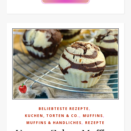
,
BELIEBTESTE REZEPTE
,
,
KUCHEN, TORTEN & CO.
MUFFINS
,
MUFFINS & HANDLICHES
REZEPTE