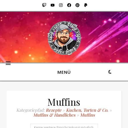
MENÜ
Muffins
Kategoriepfad:
Rezepte
»
Kuchen, Torten & Co.
»
Muffins & Handliches
»
Muffins
Keine weitere Einschränkung möglich.