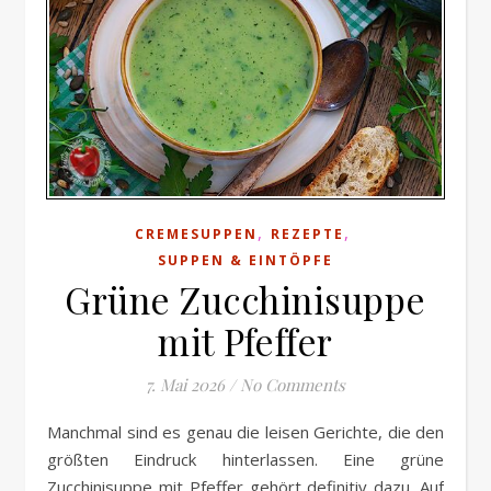
,
,
CREMESUPPEN
REZEPTE
SUPPEN & EINTÖPFE
Grüne Zucchinisuppe
mit Pfeffer
7. Mai 2026
/
No Comments
Manchmal sind es genau die leisen Gerichte, die den
größten Eindruck hinterlassen. Eine grüne
Zucchinisuppe mit Pfeffer gehört definitiv dazu. Auf