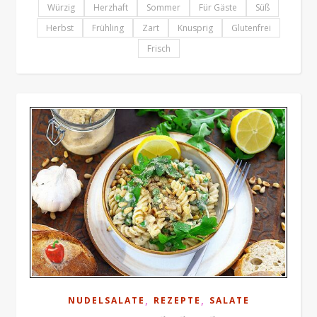
Würzig
Herzhaft
Sommer
Für Gäste
Süß
Herbst
Frühling
Zart
Knusprig
Glutenfrei
Frisch
,
,
NUDELSALATE
REZEPTE
SALATE