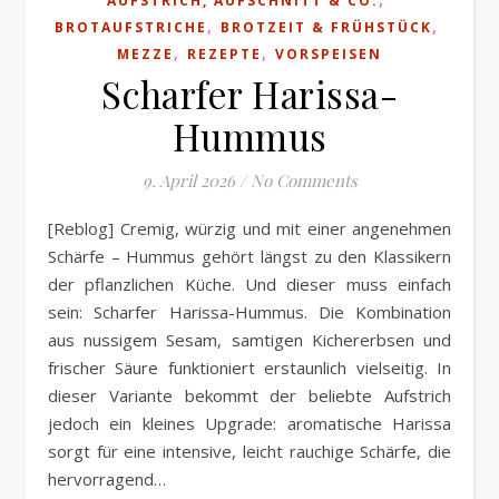
AUFSTRICH, AUFSCHNITT & CO.
,
,
BROTAUFSTRICHE
BROTZEIT & FRÜHSTÜCK
,
,
MEZZE
REZEPTE
VORSPEISEN
Scharfer Harissa-
Hummus
9. April 2026
/
No Comments
[Reblog] Cremig, würzig und mit einer angenehmen
Schärfe – Hummus gehört längst zu den Klassikern
der pflanzlichen Küche. Und dieser muss einfach
sein: Scharfer Harissa-Hummus. Die Kombination
aus nussigem Sesam, samtigen Kichererbsen und
frischer Säure funktioniert erstaunlich vielseitig. In
dieser Variante bekommt der beliebte Aufstrich
jedoch ein kleines Upgrade: aromatische Harissa
sorgt für eine intensive, leicht rauchige Schärfe, die
hervorragend…