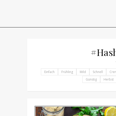
#Hash
Einfach
Frühling
Mild
Schnell
Cre
Günstig
Herbst