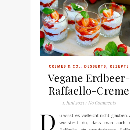
,
,
CREMES & CO.
DESSERTS
REZEPTE
Vegane Erdbeer
Raffaello-Creme
1. Juni 2023
/
No Comments
D
u wirst es vielleicht nicht glauben.
wusstest du, dass man auch 
Raffaello ein wunderbares Raffae