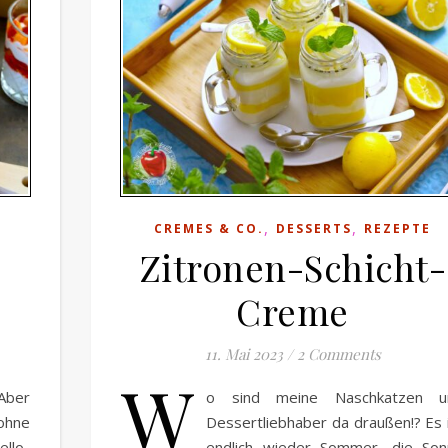
,
,
CREMES & CO.
DESSERTS
REZEPTE
-
Zitronen-Schicht-
Creme
11. Mai 2023
/
2 Comments
W
 Aber
o sind meine Naschkatzen u
ohne
Dessertliebhaber da draußen!? Es 
llo-
endlich wieder Sommer, die Son