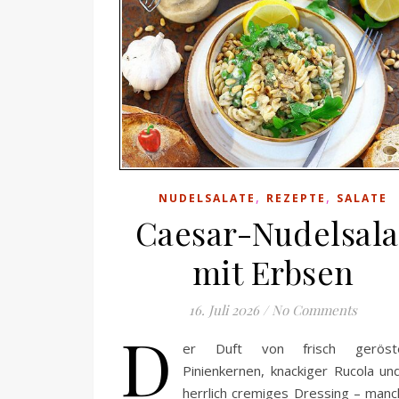
,
,
NUDELSALATE
REZEPTE
SALATE
Caesar-Nudelsala
mit Erbsen
16. Juli 2026
/
No Comments
D
er Duft von frisch geröst
Pinienkernen, knackiger Rucola un
herrlich cremiges Dressing – man