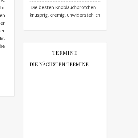
Die besten Knoblauchbrötchen –
ibt
knusprig, cremig, unwiderstehlich
ren
wer
her
r,
die
TERMINE
DIE NÄCHSTEN TERMINE