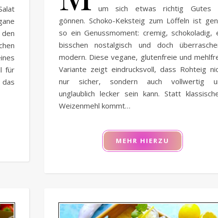
um sich etwas richtig Gutes 
Salat
gönnen. Schoko-Keksteig zum Löffeln ist ge
gane
so ein Genussmoment: cremig, schokoladig, 
den
bisschen nostalgisch und doch überrasche
chen
modern. Diese vegane, glutenfreie und mehlfr
ines
Variante zeigt eindrucksvoll, dass Rohteig ni
l für
nur sicher, sondern auch vollwertig u
 das
unglaublich lecker sein kann. Statt klassisc
Weizenmehl kommt…
MEHR HIERZU