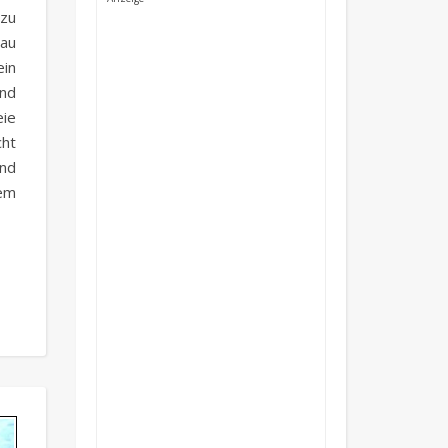
zu
nau
ein
nd
eie
cht
nd
hem