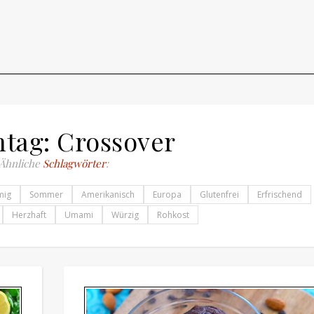
tag: Crossover
Ähnliche
Schlagwörter
:
mig
Sommer
Amerikanisch
Europa
Glutenfrei
Erfrischend
Herzhaft
Umami
Würzig
Rohkost