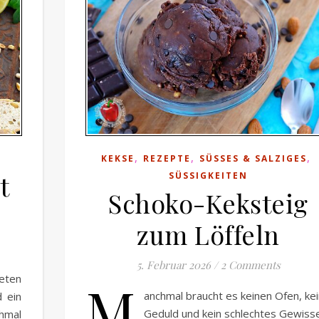
,
,
,
KEKSE
REZEPTE
SÜSSES & SALZIGES
t
SÜSSIGKEITEN
Schoko-Keksteig
zum Löffeln
5. Februar 2026
/
2 Comments
eten
M
anchmal braucht es keinen Ofen, ke
d ein
Geduld und kein schlechtes Gewiss
chmal