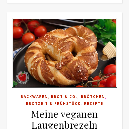
,
,
BACKWAREN, BROT & CO.
BRÖTCHEN
,
BROTZEIT & FRÜHSTÜCK
REZEPTE
Meine veganen
Laugenbrezeln