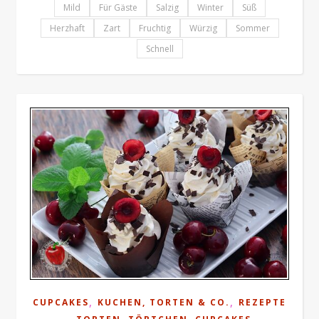
Mild
Für Gäste
Salzig
Winter
Süß
Herzhaft
Zart
Fruchtig
Würzig
Sommer
Schnell
,
,
CUPCAKES
KUCHEN, TORTEN & CO.
REZEPTE
,