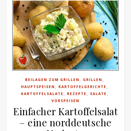
,
,
BEILAGEN ZUM GRILLEN
GRILLEN
,
,
HAUPTSPEISEN
KARTOFFELGERICHTE
,
,
,
KARTOFFELSALATE
REZEPTE
SALATE
VORSPEISEN
Einfacher Kartoffelsalat
– eine norddeutsche