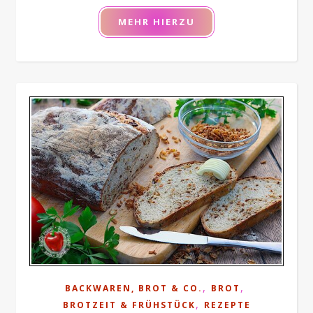
MEHR HIERZU
,
,
BACKWAREN, BROT & CO.
BROT
,
BROTZEIT & FRÜHSTÜCK
REZEPTE