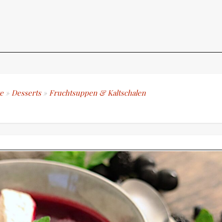
e
»
Desserts
»
Fruchtsuppen & Kaltschalen