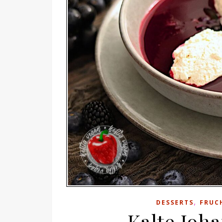
,
DESSERTS
FRUC
Kalte Joh