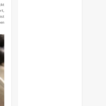
ckt
rt,
ist
hen