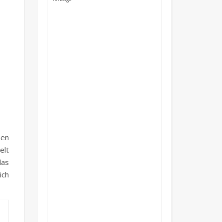
pen
elt
das
ich