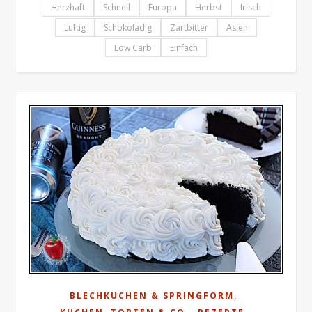
Herzhaft
Schnell
Europa
Herbst
Irisch
Luftig
Schokoladig
Zartbitter
Asien
Low Carb
Einfach
,
BLECHKUCHEN & SPRINGFORM
,
,