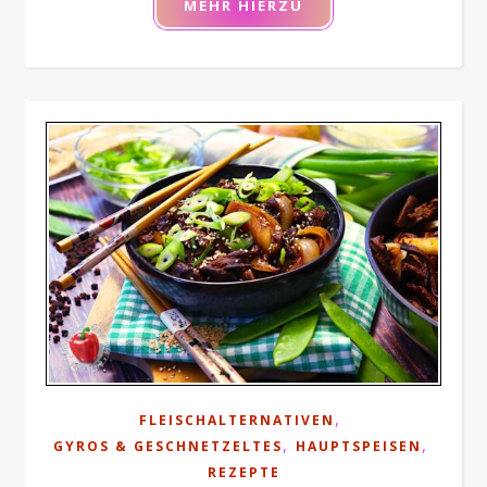
MEHR HIERZU
,
FLEISCHALTERNATIVEN
,
,
GYROS & GESCHNETZELTES
HAUPTSPEISEN
REZEPTE