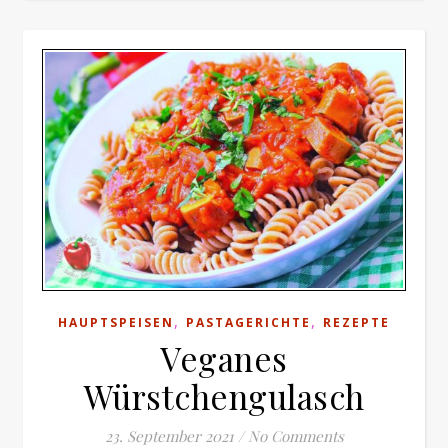
,
,
HAUPTSPEISEN
PASTAGERICHTE
REZEPTE
Veganes
Würstchengulasch
23. September 2021
/
No Comments