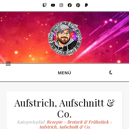
MENÜ
Aufstrich, Aufschnitt &
Co.
Kategoriepfad:
Rezepte
»
Brotzeit & Frühstück
»
Aufstrich, Aufschnitt & Co.