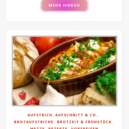
MEHR HIERZU
,
AUFSTRICH, AUFSCHNITT & CO.
,
,
BROTAUFSTRICHE
BROTZEIT & FRÜHSTÜCK
,
,
MEZZE
REZEPTE
VORSPEISEN