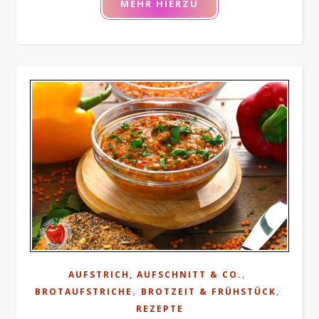
MEHR HIERZU
,
AUFSTRICH, AUFSCHNITT & CO.
,
,
BROTAUFSTRICHE
BROTZEIT & FRÜHSTÜCK
REZEPTE