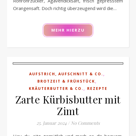
Rohrohrzucker, Agavendicksaft, frisch gepresstem
Orangensaft. Doch richtig überzeugend wird die…
MEHR HIERZU
,
AUFSTRICH, AUFSCHNITT & CO.
,
BROTZEIT & FRÜHSTÜCK
,
KRÄUTERBUTTER & CO.
REZEPTE
Zarte Kürbisbutter mit
Zimt
25. Januar 2024
/
No Comments