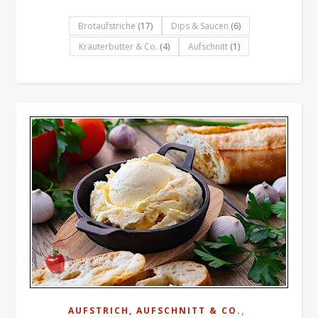
Brotaufstriche
(17)
Dips & Saucen
(6)
Kräuterbutter & Co.
(4)
Aufschnitt
(1)
,
AUFSTRICH, AUFSCHNITT & CO.