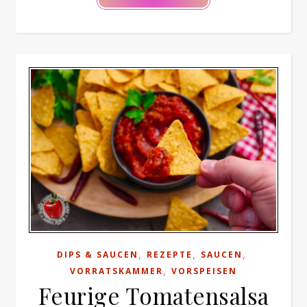
,
,
,
DIPS & SAUCEN
REZEPTE
SAUCEN
,
VORRATSKAMMER
VORSPEISEN
Feurige Tomatensalsa