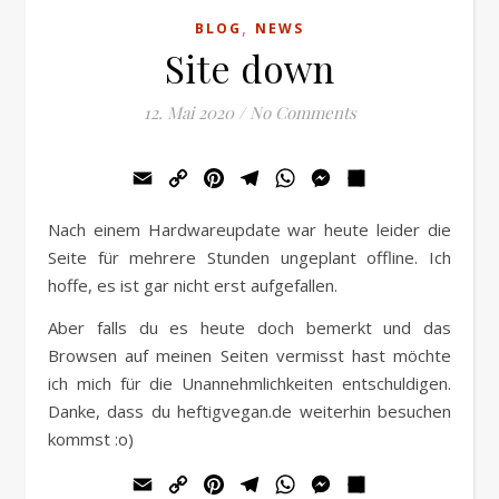
,
BLOG
NEWS
Site down
12. Mai 2020
/
No Comments
Email
Copy
Pinterest
Telegram
WhatsApp
Messenger
Teilen
Link
Nach einem Hardwareupdate war heute leider die
Seite für mehrere Stunden ungeplant offline. Ich
hoffe, es ist gar nicht erst aufgefallen.
Aber falls du es heute doch bemerkt und das
Browsen auf meinen Seiten vermisst hast möchte
ich mich für die Unannehmlichkeiten entschuldigen.
Danke, dass du heftigvegan.de weiterhin besuchen
kommst :o)
Email
Copy
Pinterest
Telegram
WhatsApp
Messenger
Teilen