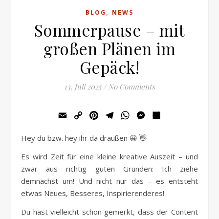
,
BLOG
NEWS
Sommerpause – mit
großen Plänen im
Gepäck!
13. Juli 2025
/
No Comments
Email
Copy
Pinterest
Telegram
WhatsApp
Messenger
Teilen
Link
Hey du bzw. hey ihr da draußen 😀 👋
Es wird Zeit für eine kleine kreative Auszeit – und
zwar aus richtig guten Gründen: Ich ziehe
demnächst um! Und nicht nur das – es entsteht
etwas Neues, Besseres, Inspirierenderes!
Du hast vielleicht schon gemerkt, dass der Content