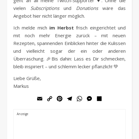
geht an all meine Twitch-Supporter ♥. Ohne die
vielen
Subscriptions
und
Donations
wäre das
Angebot hier nicht länger möglich.
Ich melde mich
im Herbst
frisch eingerichtet und
mit noch mehr Energie zurück – mit neuen
Rezepten, spannenden Einblicken hinter die Kulissen
und vielleicht sogar der ein oder anderen
Überraschung. 🎉Bis dahin: Lass es Dir schmecken,
bleib inspiriert – und schlemm lecker pflanzlich! 💚
Liebe Grüße,
Markus
Email
Copy
Pinterest
Telegram
WhatsApp
Messenger
Teilen
Link