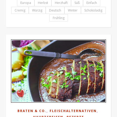
Europa
Herbst
Herzhaft
Süß
Einfach
Cremig
Würzig
Deutsch
Winter
Schokoladig
Frühling
,
,
BRATEN & CO.
FLEISCHALTERNATIVEN
,