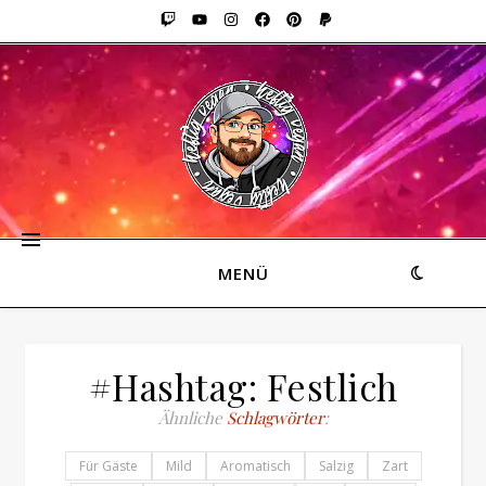
MENÜ
#Hashtag: Festlich
Ähnliche
Schlagwörter
:
Für Gäste
Mild
Aromatisch
Salzig
Zart