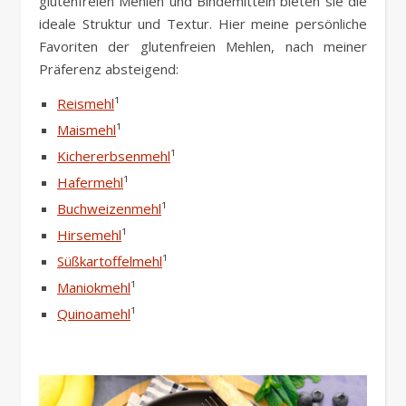
glutenfreien Mehlen und Bindemitteln bieten sie die
ideale Struktur und Textur. Hier meine persönliche
Favoriten der glutenfreien Mehlen, nach meiner
Präferenz absteigend:
Reismehl
¹
Maismehl
¹
Kichererbsenmehl
¹
Hafermehl
¹
Buchweizenmehl
¹
Hirsemehl
¹
Süßkartoffelmehl
¹
Maniokmehl
¹
Quinoamehl
¹