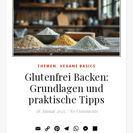
,
THEMEN
VEGANE BASICS
Glutenfrei Backen:
Grundlagen und
praktische Tipps
18. Januar 2025
/
No Comments
Email
Copy
Pinterest
Telegram
WhatsApp
Messenger
Teilen