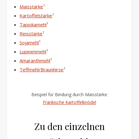
Maisstärke
¹
Kartoffelstärke
¹
Tapiokamehl
¹
Reisstärke
¹
Sojamehl
¹
Lupinenmehl
¹
Amaranthmehl
¹
Teffmehl/Braunhirse
¹
Beispiel für Bindung durch Maisstärke:
Fränkische Kartoffelknödel
Zu den einzelnen