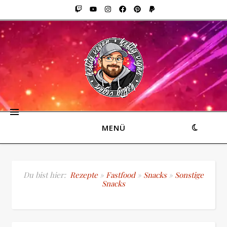
MENÜ
Du bist hier:
Rezepte
»
Fastfood
»
Snacks
»
Sonstige
Snacks