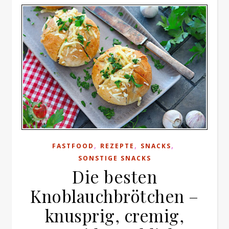
,
,
,
FASTFOOD
REZEPTE
SNACKS
SONSTIGE SNACKS
Die besten
Knoblauchbrötchen –
knusprig, cremig,