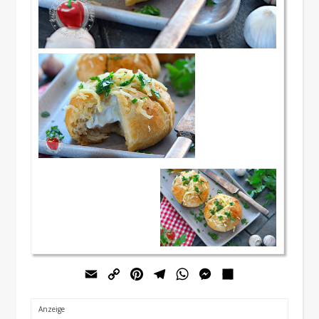
Email
Copy
Pinterest
Telegram
WhatsApp
Messenger
Teilen
Link