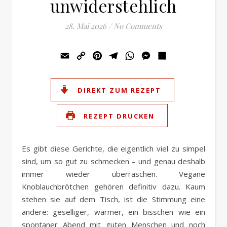
unwiderstehlich
28. Mai 2026
/
No Comments
Email
Copy
Pinterest
Telegram
WhatsApp
Messenger
Teilen
Link
DIREKT ZUM REZEPT
REZEPT DRUCKEN
Es gibt diese Gerichte, die eigentlich viel zu simpel
sind, um so gut zu schmecken – und genau deshalb
immer wieder überraschen. Vegane
Knoblauchbrötchen gehören definitiv dazu. Kaum
stehen sie auf dem Tisch, ist die Stimmung eine
andere: geselliger, wärmer, ein bisschen wie ein
spontaner Abend mit guten Menschen und noch