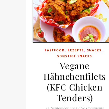
,
,
,
FASTFOOD
REZEPTE
SNACKS
SONSTIGE SNACKS
Vegane
Hähnchenfilets
(KFC Chicken
Tenders)
15. September 2022
/
No Comments