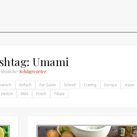
shtag: Umami
Ähnliche
Schlagwörter
:
atisch
Einfach
Für Gäste
Schnell
Cremig
Europa
Asien
Herbst
Mild
Frisch
Pikant