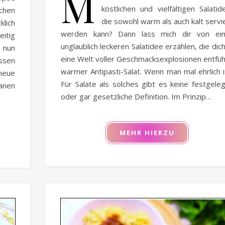
M
köstlichen und vielfältigen Salatid
schen
die sowohl warm als auch kalt servi
lich
werden kann? Dann lass mich dir von ein
eitig
unglaublich leckeren Salatidee erzählen, die dich
u nun
eine Welt voller Geschmacksexplosionen entfüh
ssen
warmer Antipasti-Salat. Wenn man mal ehrlich i
eue
Für Salate als solches gibt es keine festgele
anen
oder gar gesetzliche Definition. Im Prinzip…
MEHR HIERZU