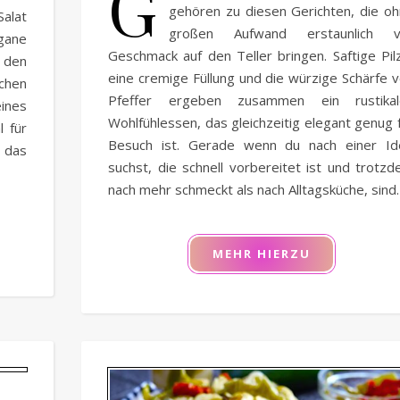
G
gehören zu diesen Gerichten, die o
Salat
großen Aufwand erstaunlich vi
gane
Geschmack auf den Teller bringen. Saftige Pil
den
eine cremige Füllung und die würzige Schärfe 
chen
Pfeffer ergeben zusammen ein rustikal
ines
Wohlfühlessen, das gleichzeitig elegant genug 
l für
Besuch ist. Gerade wenn du nach einer Id
 das
suchst, die schnell vorbereitet ist und trotz
nach mehr schmeckt als nach Alltagsküche, sind
MEHR HIERZU