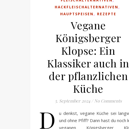
FLEISCHALTERNATIVEN
,
HACKFLEISCHALTERNATIVEN
,
HAUPTSPEISEN
REZEPTE
Vegane
Königsberger
Klopse: Ein
Klassiker auch i
der pflanzlichen
Küche
5. September 2024
/
No Comments
D
u denkst, vegane Küche sei langw
und ohne Pfiff? Dann hast du noch 
veganen Königsberger Klo