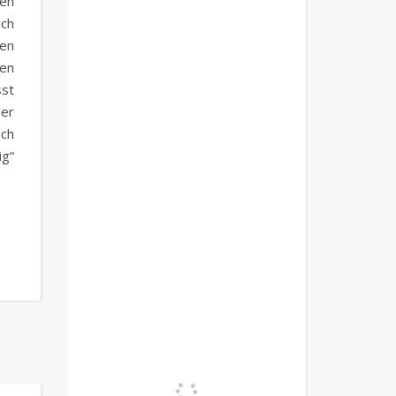
en
uch
gen
ten
sst
er
uch
ig“