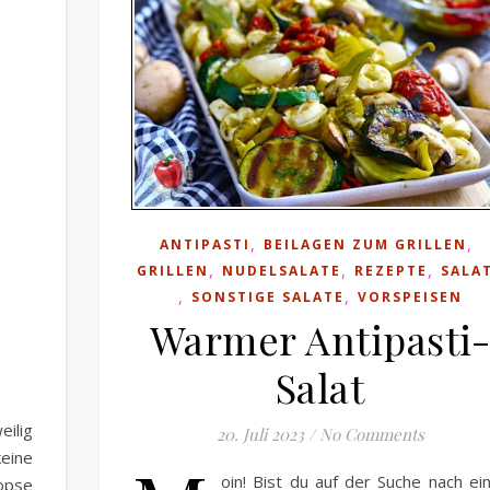
n
,
,
ANTIPASTI
BEILAGEN ZUM GRILLEN
,
,
,
GRILLEN
NUDELSALATE
REZEPTE
SALA
,
,
SONSTIGE SALATE
VORSPEISEN
Warmer Antipasti
Salat
eilig
20. Juli 2023
/
No Comments
keine
oin! Bist du auf der Suche nach ei
pse