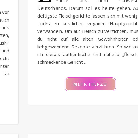
Sauce aus dem südwest
Deutschlands. Darum soll es heute gehen. A
h vor
deftigste Fleischgerichte lassen sich mit weni
tlich
Tricks zu köstlichen veganen Hauptgerich
ches
verwandeln. Um auf Fleisch zu verzichten, mu
ten,
du nicht auf alle alten Gewohnheiten od
shi“
liebgewonnene Rezepte verzichten. So wie a
s und
ich dieses authentische und nahezu „fleisch
echt
schmeckende Gericht…
nter
n zu
MEHR HIERZU