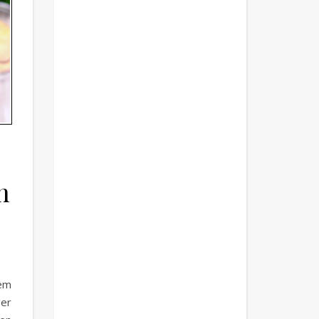
n
em
ger