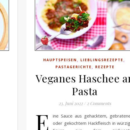
,
,
HAUPTSPEISEN
LIEBLINGSREZEPTE
,
PASTAGERICHTE
REZEPTE
Veganes Haschee a
Pasta
23. Juni 2022
/
2 Comments
E
ine Sauce aus gehacktem, gebraten
oder gekochtem Hackfleisch in würzi