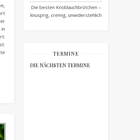
ee,
Die besten Knoblauchbrötchen –
ert
knusprig, cremig, unwiderstehlich
er
 in
rt:
st:
gte
TERMINE
DIE NÄCHSTEN TERMINE