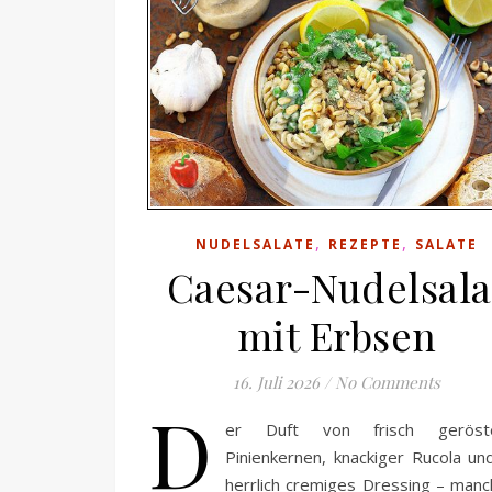
,
,
NUDELSALATE
REZEPTE
SALATE
Caesar-Nudelsala
mit Erbsen
16. Juli 2026
/
No Comments
D
er Duft von frisch geröst
Pinienkernen, knackiger Rucola un
herrlich cremiges Dressing – man