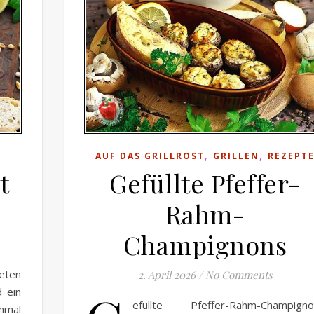
,
,
AUF DAS GRILLROST
GRILLEN
REZEPT
t
Gefüllte Pfeffer-
Rahm-
Champignons
eten
2. April 2026
/
No Comments
d ein
efüllte Pfeffer-Rahm-Champigno
chmal