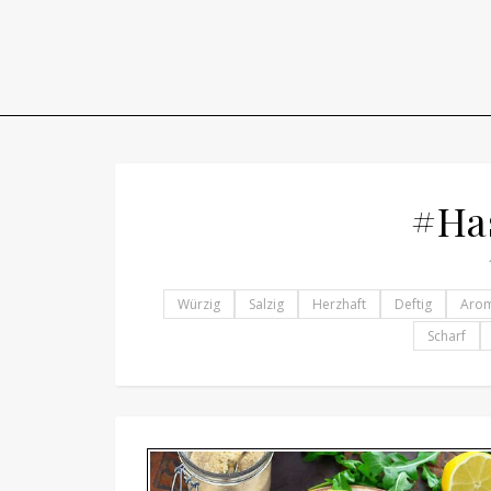
#Ha
Würzig
Salzig
Herzhaft
Deftig
Arom
Scharf