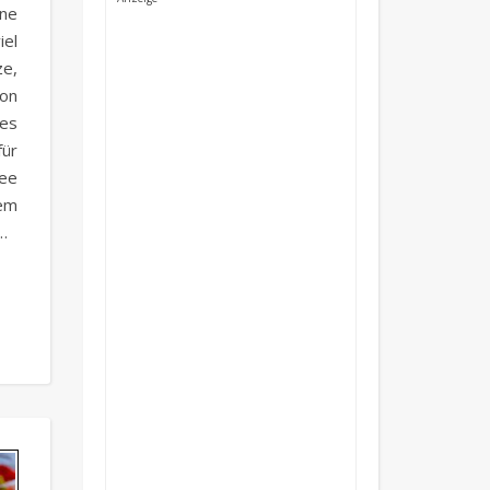
hne
el
ze,
von
es
für
ee
dem
…