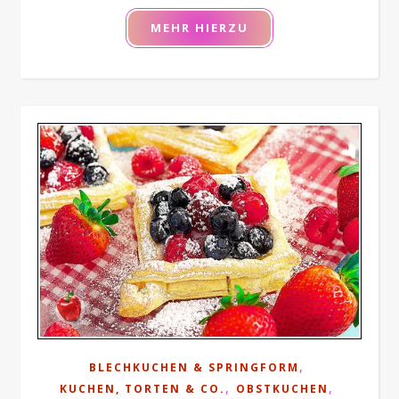
MEHR HIERZU
,
BLECHKUCHEN & SPRINGFORM
,
,
KUCHEN, TORTEN & CO.
OBSTKUCHEN