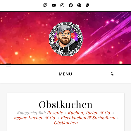
MENÜ
Obstkuchen
Kategoriepfad:
Rezepte
»
Kuchen, Torten & Co.
»
Vegane Kuchen & Co.
»
Blechkuchen & Springform
»
Obstkuchen