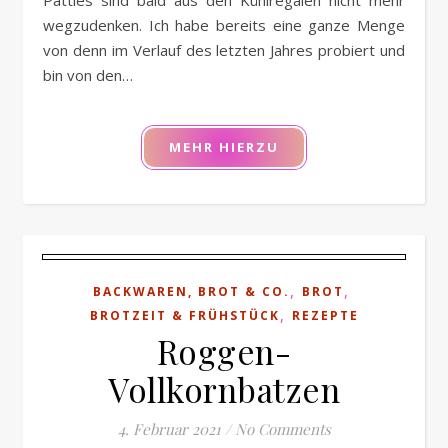
Patties sind bald aus den Kühlregalen nicht mehr
wegzudenken. Ich habe bereits eine ganze Menge
von denn im Verlauf des letzten Jahres probiert und
bin von den…
MEHR HIERZU
,
,
BACKWAREN, BROT & CO.
BROT
,
BROTZEIT & FRÜHSTÜCK
REZEPTE
Roggen-
Vollkornbatzen
4. Februar 2021
/
No Comments