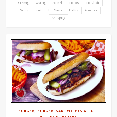
Cremig
Würzig
Schnell
Herbst
Herzhaft
Salzig
Zart
Für Gäste
Deftig
Amerika
Knusprig
,
,
BURGER
BURGER, SANDWICHES & CO.
,