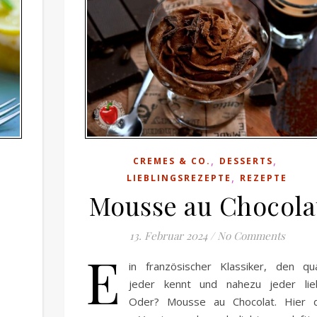
,
,
CREMES & CO.
DESSERTS
,
LIEBLINGSREZEPTE
REZEPTE
Mousse au Chocola
13. Februar 2024
/
No Comments
E
in französischer Klassiker, den qu
jeder kennt und nahezu jeder lieb
Oder? Mousse au Chocolat. Hier d