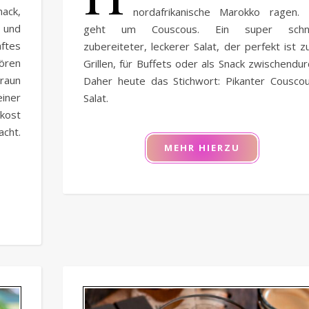
mack,
nordafrikanische Marokko ragen.
 und
geht um Couscous. Ein super schne
ftes
zubereiteter, leckerer Salat, der perfekt ist 
ören
Grillen, für Buffets oder als Snack zwischendur
raun
Daher heute das Stichwort: Pikanter Cousco
iner
Salat.
kost
acht.
MEHR HIERZU