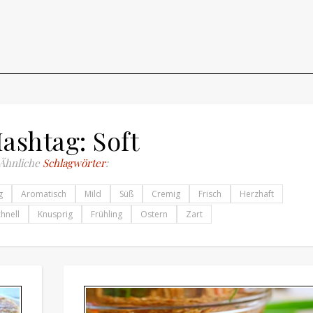
ashtag: Soft
Ähnliche
Schlagwörter
:
g
Aromatisch
Mild
Süß
Cremig
Frisch
Herzhaft
chnell
Knusprig
Frühling
Ostern
Zart