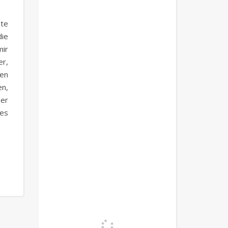
ßte
ie
mir
er,
gen
en,
der
ßes