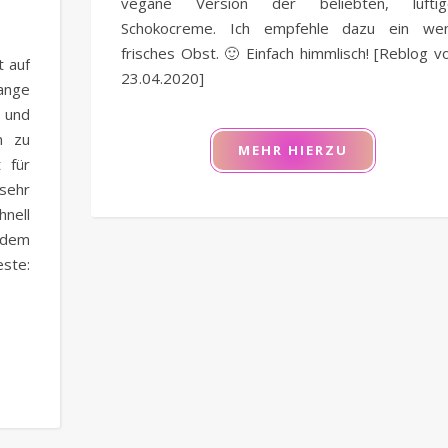
vegane Version der beliebten, luftig
Schokocreme. Ich empfehle dazu ein wen
frisches Obst. 🙂 Einfach himmlisch! [Reblog 
t auf
23.04.2020]
ange
n und
n zu
MEHR HIERZU
 für
sehr
nell
rdem
este: