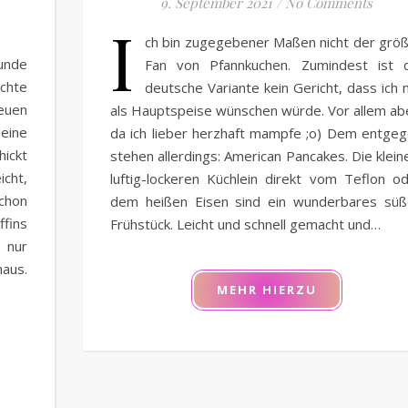
9. September 2021
/
No Comments
I
ch bin zugegebener Maßen nicht der grö
unde
Fan von Pfannkuchen. Zumindest ist d
chte
deutsche Variante kein Gericht, dass ich 
neuen
als Hauptspeise wünschen würde. Vor allem ab
ine
da ich lieber herzhaft mampfe ;o) Dem entge
hickt
stehen allerdings: American Pancakes. Die klein
icht,
luftig-lockeren Küchlein direkt vom Teflon o
chon
dem heißen Eisen sind ein wunderbares sü
ffins
Frühstück. Leicht und schnell gemacht und…
t nur
maus.
MEHR HIERZU