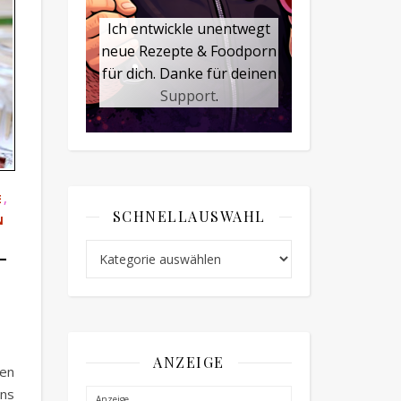
Ich entwickle unentwegt
neue Rezepte & Foodporn
für dich. Danke für deinen
Support
.
,
E
SCHNELLAUSWAHL
N
-
Schnellauswahl
ANZEIGE
gen
ins