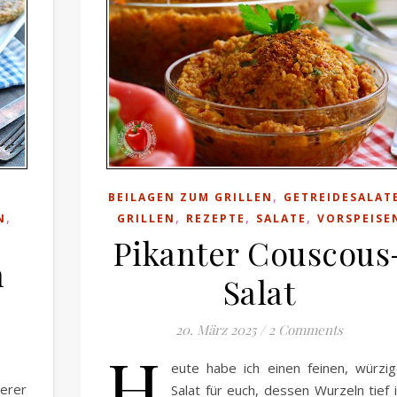
,
BEILAGEN ZUM GRILLEN
GETREIDESALAT
,
,
,
,
N
GRILLEN
REZEPTE
SALATE
VORSPEISE
Pikanter Couscous
n
Salat
20. März 2025
/
2 Comments
H
eute habe ich einen feinen, würzi
herer
Salat für euch, dessen Wurzeln tief 