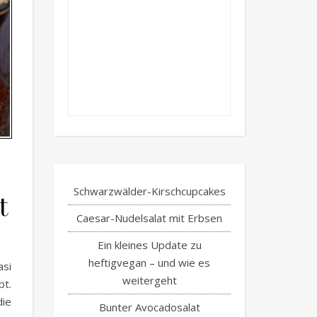
Schwarzwälder-Kirschcupcakes
t
Caesar-Nudelsalat mit Erbsen
Ein kleines Update zu
heftigvegan – und wie es
asi
weitergeht
t.
ie
Bunter Avocadosalat