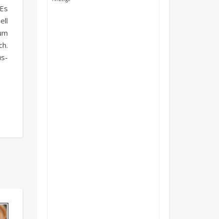
 Es
ll
zum
ch.
us-