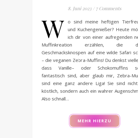
8. Juni 2023
/
7 Comments
W
o sind meine heftigen Tierfre
und Kuchengenießer? Heute mö
ich dir von einer aufregenden 
Muffinkreation erzählen, die de
Geschmacksknospen auf eine wilde Safari sc
– die veganen Zebra-Muffins! Du denkst vielle
dass Vanille– oder Schokomuffins s
fantastisch sind, aber glaub mir, Zebra-Mu
sind eine ganz andere Liga! Sie sind nich
köstlich, sondern auch ein wahrer Augensch
Also schnall…
MEHR HIERZU