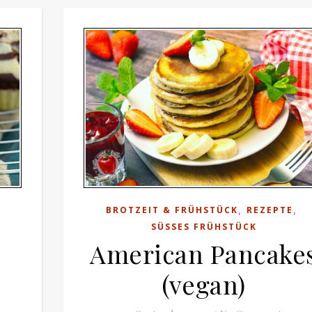
,
,
BROTZEIT & FRÜHSTÜCK
REZEPTE
SÜSSES FRÜHSTÜCK
American Pancake
(vegan)