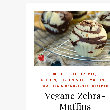
,
BELIEBTESTE REZEPTE
,
,
KUCHEN, TORTEN & CO.
MUFFINS
,
MUFFINS & HANDLICHES
REZEPTE
Vegane Zebra-
Muffins