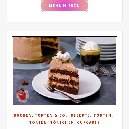
MEHR HIERZU
,
,
,
KUCHEN, TORTEN & CO.
REZEPTE
TORTEN
TORTEN, TÖRTCHEN, CUPCAKES