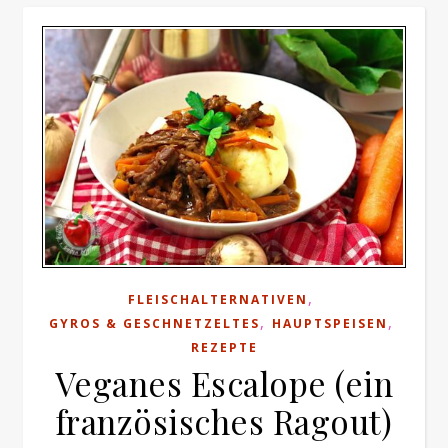
,
FLEISCHALTERNATIVEN
,
,
GYROS & GESCHNETZELTES
HAUPTSPEISEN
REZEPTE
Veganes Escalope (ein
französisches Ragout)