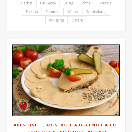
Herbst
Für Gäste
Salzig
Schnell
Würzig
Europa
Sommer
Winter
Schokoladig
Knusprig
Ostern
,
AUFSCHNITT
AUFSTRICH, AUFSCHNITT & CO.
,
,