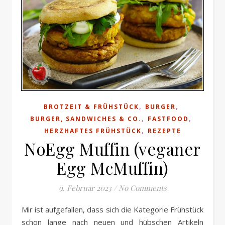
,
,
BROTZEIT & FRÜHSTÜCK
BURGER
,
,
BURGER, SANDWICHES & CO.
FASTFOOD
,
HERZHAFTES FRÜHSTÜCK
REZEPTE
NoEgg Muffin (veganer
Egg McMuffin)
9. Februar 2023
/
No Comments
Mir ist aufgefallen, dass sich die Kategorie Frühstück
schon lange nach neuen und hübschen Artikeln