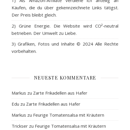
1) Als
Amazon-Affiliate
verdiene ich anteilig an
Käufen, die du über gekennzeichnete Links tätigst.
Der Preis bleibt gleich.
2)
Grüne Energie
. Die Website wird CO²-neutral
betrieben. Der Umwelt zu Liebe.
3)
Grafiken, Fotos und Inhalte
© 2024 Alle Rechte
vorbehalten.
NEUESTE KOMMENTARE
Markus
zu
Zarte Frikadellen aus Hafer
Edu
zu
Zarte Frikadellen aus Hafer
Markus
zu
Feurige Tomatensalsa mit Kräutern
Trickser
zu
Feurige Tomatensalsa mit Kräutern