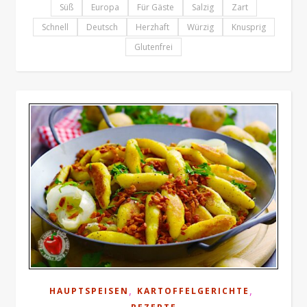
Süß
Europa
Für Gäste
Salzig
Zart
Schnell
Deutsch
Herzhaft
Würzig
Knusprig
Glutenfrei
,
,
HAUPTSPEISEN
KARTOFFELGERICHTE