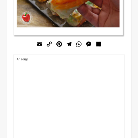
Email
Copy
Pinterest
Telegram
WhatsApp
Messenger
Teilen
Link