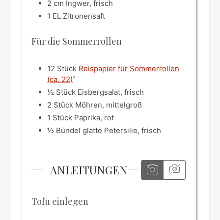
2
cm
Ingwer, frisch
1
EL
Zitronensaft
Für die Sommerrollen
12
Stück
Reispapier für Sommerrollen
(ca. 22)
¹
½
Stück
Eisbergsalat, frisch
2
Stück
Möhren, mittelgroß
1
Stück
Paprika, rot
½
Bündel
glatte Petersilie, frisch
ANLEITUNGEN
Tofu einlegen