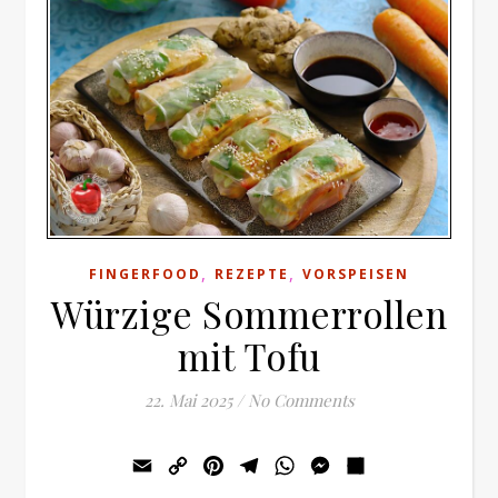
,
,
FINGERFOOD
REZEPTE
VORSPEISEN
Würzige Sommerrollen
mit Tofu
22. Mai 2025
/
No Comments
Email
Copy
Pinterest
Telegram
WhatsApp
Messenger
Teilen
Link