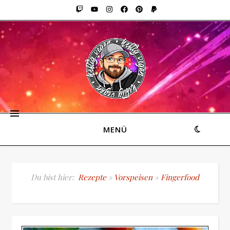
MENÜ
Du bist hier:
Rezepte
»
Vorspeisen
»
Fingerfood