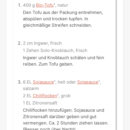
400 g
Bio-Tofu
¹, natur
Den Tofu aus der Packung entnehmen,
abspülen und trocken tupfen. In
gleichmäßige Streifen schneiden.
2 cm Ingwer, frisch
1 Zehen Solo-Knoblauch, frisch
Ingwer und Knoblauch schälen und fein
reiben. Zum Tofu geben.
6 EL
Sojasauce
¹, hell oder
Sojasauce
¹,
salzarm
2 EL
Chiliflocken
¹, grob
1 EL Zitronensaft
Chiliflocken hinzufügen. Sojasauce und
Zitronensaft darüber geben und gut
vermengen. Ca. 2 Stunden ziehen lassen.
(Besser noch über Nacht).