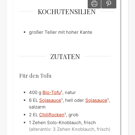
KOCHUTENSILIEN
großer Teller mit hoher Kante
ZUTATEN
Für den Tofu
400
g
Bio-Tofu
¹, natur
6
EL
Sojasauce
¹, hell oder
Sojasauce
¹,
salzarm
2
EL
Chiliflocken
¹, grob
1
Zehen
Solo-Knoblauch, frisch
(alterantiv: 3 Zehen Knoblauch, frisch)