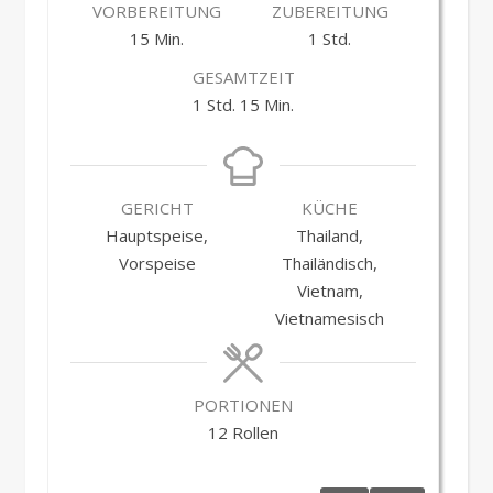
VORBEREITUNG
ZUBEREITUNG
Minuten
Stunde
15
Min.
1
Std.
GESAMTZEIT
Stunde
Minuten
1
Std.
15
Min.
GERICHT
KÜCHE
Hauptspeise,
Thailand,
Vorspeise
Thailändisch,
Vietnam,
Vietnamesisch
PORTIONEN
12
Rollen