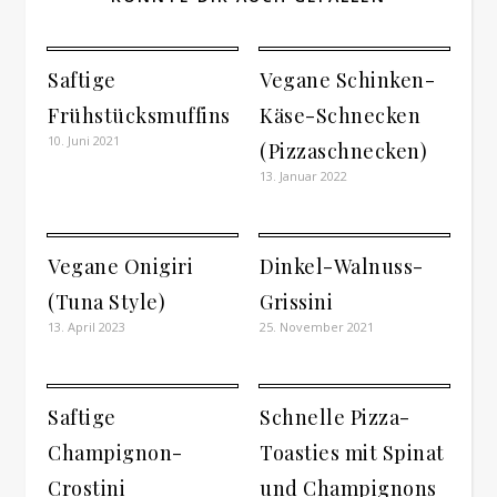
Saftige
Vegane Schinken-
Frühstücksmuffins
Käse-Schnecken
10. Juni 2021
(Pizzaschnecken)
13. Januar 2022
Vegane Onigiri
Dinkel-Walnuss-
(Tuna Style)
Grissini
13. April 2023
25. November 2021
Saftige
Schnelle Pizza-
Champignon-
Toasties mit Spinat
Crostini
und Champignons