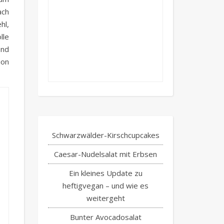
ach
hl,
lle
end
ion
Schwarzwälder-Kirschcupcakes
Caesar-Nudelsalat mit Erbsen
Ein kleines Update zu
heftigvegan – und wie es
weitergeht
Bunter Avocadosalat