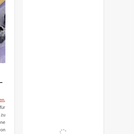
en
,
für
 zu
hne
von