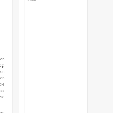
nen
ig.
den
nen
die
uss
ese
 am