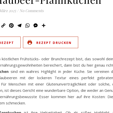
 März 2025
/
No Comments
Email
Copy
Pinterest
Telegram
WhatsApp
Messenger
Teilen
Link
REZEPT
REZEPT DRUCKEN
 köstlichen Frühstücks- oder Brunchrezept bist, das sowohl dei
rnährungsgewohnheiten bereichert, dann bist du hier genau richt
uchen
sind ein wahres Highlight in jeder Küche. Sie vereinen 
Blaubeeren mit der lockeren Textur eines perfekt gebrate
Für Menschen mit einer Glutenunverträglichkeit oder solche, 
en, ist dieses Gericht eine wunderbare Option, die weder an Gen
 ernährungsbewusste Esser kommen hier auf ihre Kosten: Di
edem schmecken.
Pfannkuchen
ist ihre Vielseitigkeit. Ob als süßes Highlight