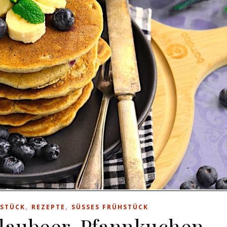
,
,
HSTÜCK
REZEPTE
SÜSSES FRÜHSTÜCK
Blaubeer-Pfannkuchen