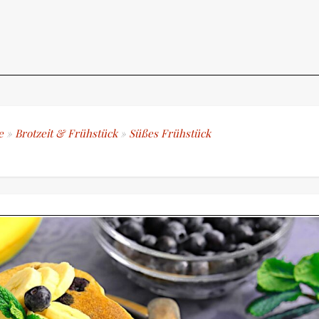
e
»
Brotzeit & Frühstück
»
Süßes Frühstück