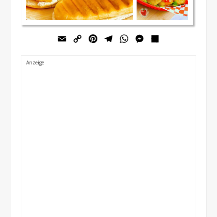
Email
Copy
Pinterest
Telegram
WhatsApp
Messenger
Teilen
Link