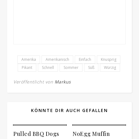
Amerika
Amerikanisch
Einfach
Knusprig
Pikant
Schnell
Sommer
Süß
Würzig
Veröffentlicht von
Markus
KÖNNTE DIR AUCH GEFALLEN
Pulled BBQ Dogs
NoEgg Muffin