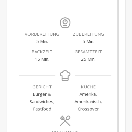
VORBEREITUNG
ZUBEREITUNG
Minuten
Minuten
5
Min.
5
Min.
BACKZEIT
GESAMTZEIT
Minuten
Minuten
15
Min.
25
Min.
GERICHT
KÜCHE
Burger &
Amerika,
Sandwiches,
Amerikanisch,
Fastfood
Crossover