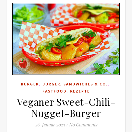
,
,
BURGER
BURGER, SANDWICHES & CO.
,
FASTFOOD
REZEPTE
Veganer Sweet-Chili-
Nugget-Burger
26. Januar 2023
/
No Comments