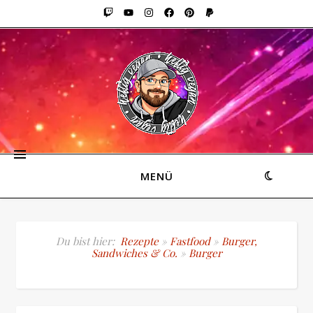
MENÜ
Du bist hier:
Rezepte
»
Fastfood
»
Burger,
Sandwiches & Co.
»
Burger