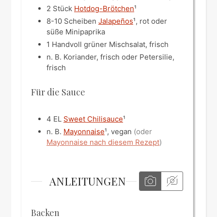
2
Stück
Hotdog-Brötchen
¹
8-10
Scheiben
Jalapeños
¹, rot oder
süße Minipaprika
1
Handvoll
grüner Mischsalat, frisch
n. B.
Koriander, frisch oder Petersilie,
frisch
Für die Sauce
4
EL
Sweet Chilisauce
¹
n. B.
Mayonnaise
¹, vegan
(oder
Mayonnaise nach diesem Rezept
)
ANLEITUNGEN
Backen