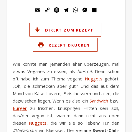
Email
Copy
Pinterest
Telegram
WhatsApp
Messenger
Teilen
Link
DIREKT ZUM REZEPT
REZEPT DRUCKEN
Wie könnte man jemanden eher überzeugen, mal
etwas Veganes zu essen, als
hiermit
. Denn schon
oft habe ich zum Thema vegane
Nuggets
gehört:
„Oh, die schmecken aber gut.“ Und das aus dem
Mund von Käse-Lovern, Fleischessern und allen, die
dazwischen liegen. Wenn es also ein
Sandwich
bzw.
Burger
zu frischen, knusprigen Fritten sein soll,
das/der vegan ist, warum dann nicht aus eben
diesen
Nuggets
, die wir alle so lieben? Für den
#Veganuary
ein Klassiker. Der vegane
Sweet-Chili-