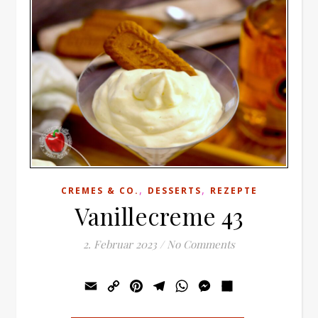
,
,
CREMES & CO.
DESSERTS
REZEPTE
Vanillecreme 43
2. Februar 2023
/
No Comments
Email
Copy
Pinterest
Telegram
WhatsApp
Messenger
Teilen
Link