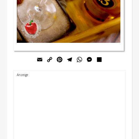
Email
Copy
Pinterest
Telegram
WhatsApp
Messenger
Teilen
Link