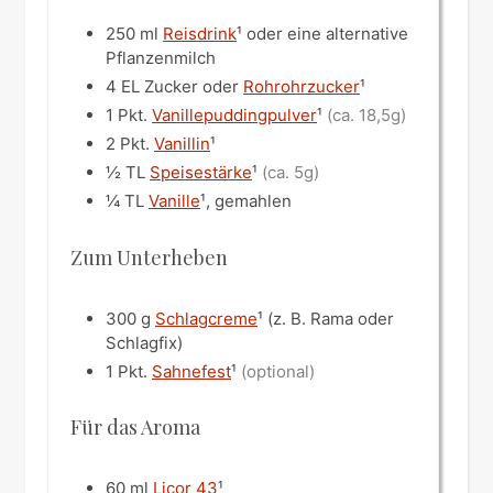
250
ml
Reisdrink
¹ oder eine alternative
Pflanzenmilch
4
EL
Zucker oder
Rohrohrzucker
¹
1
Pkt.
Vanillepuddingpulver
¹
(ca. 18,5g)
2
Pkt.
Vanillin
¹
½
TL
Speisestärke
¹
(ca. 5g)
¼
TL
Vanille
¹, gemahlen
Zum Unterheben
300
g
Schlagcreme
¹ (z. B. Rama oder
Schlagfix)
1
Pkt.
Sahnefest
¹
(optional)
Für das Aroma
60
ml
Licor 43
¹