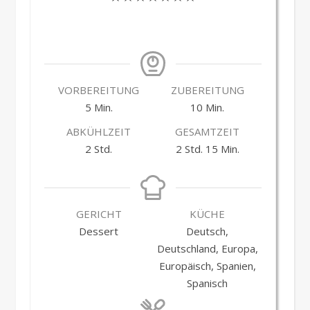
VORBEREITUNG
ZUBEREITUNG
Minuten
Minuten
5
Min.
10
Min.
ABKÜHLZEIT
GESAMTZEIT
Stunden
Stunden
Minuten
2
Std.
2
Std.
15
Min.
GERICHT
KÜCHE
Dessert
Deutsch,
Deutschland, Europa,
Europäisch, Spanien,
Spanisch