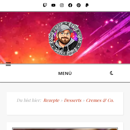
MENÜ
Du bist hier:
Rezepte
»
Desserts
»
Cremes & Co.