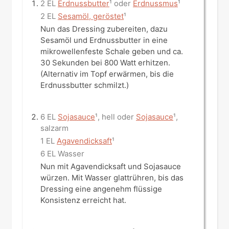
2 EL
Erdnussbutter
¹ oder
Erdnussmus
¹
2 EL
Sesamöl, geröstet
¹
Nun das Dressing zubereiten, dazu
Sesamöl und Erdnussbutter in eine
mikrowellenfeste Schale geben und ca.
30 Sekunden bei 800 Watt erhitzen.
(Alternativ im Topf erwärmen, bis die
Erdnussbutter schmilzt.)
6 EL
Sojasauce
¹, hell oder
Sojasauce
¹,
salzarm
1 EL
Agavendicksaft
¹
6 EL Wasser
Nun mit Agavendicksaft und Sojasauce
würzen. Mit Wasser glattrühren, bis das
Dressing eine angenehm flüssige
Konsistenz erreicht hat.