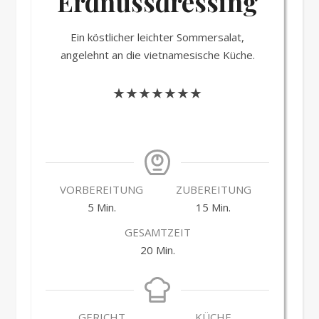
Erdnussdressing
Ein köstlicher leichter Sommersalat,
angelehnt an die vietnamesische Küche.
★★★★★★★
VORBEREITUNG
ZUBEREITUNG
Minuten
Minuten
5
Min.
15
Min.
GESAMTZEIT
Minuten
20
Min.
GERICHT
KÜCHE