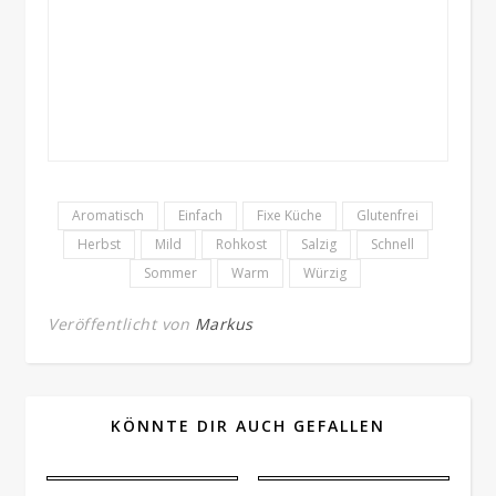
Aromatisch
Einfach
Fixe Küche
Glutenfrei
Herbst
Mild
Rohkost
Salzig
Schnell
Sommer
Warm
Würzig
Veröffentlicht von
Markus
KÖNNTE DIR AUCH GEFALLEN