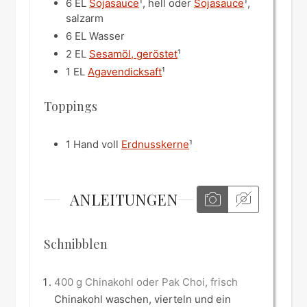
6
EL
Sojasauce
¹, hell oder
Sojasauce
¹,
salzarm
6
EL
Wasser
2
EL
Sesamöl, geröstet
¹
1
EL
Agavendicksaft
¹
Toppings
1
Hand voll
Erdnusskerne
¹
ANLEITUNGEN
Schnibblen
400 g Chinakohl oder Pak Choi, frisch
Chinakohl waschen, vierteln und ein