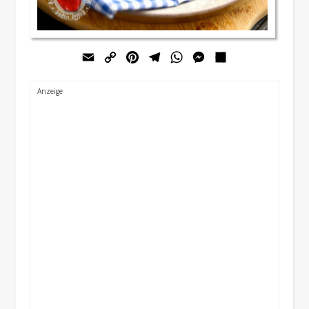
Email
Copy
Pinterest
Telegram
WhatsApp
Messenger
Teilen
Link