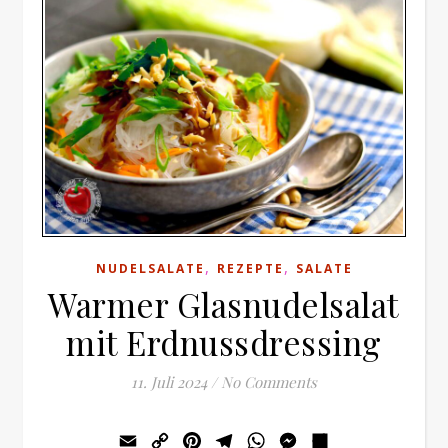
,
,
NUDELSALATE
REZEPTE
SALATE
Warmer Glasnudelsalat
mit Erdnussdressing
11. Juli 2024
/
No Comments
Email
Copy
Pinterest
Telegram
WhatsApp
Messenger
Teilen