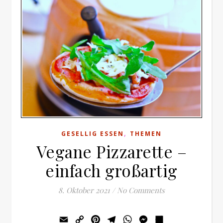
,
GESELLIG ESSEN
THEMEN
Vegane Pizzarette –
einfach großartig
8. Oktober 2021
/
No Comments
Email
Copy
Pinterest
Telegram
WhatsApp
Messenger
Teilen