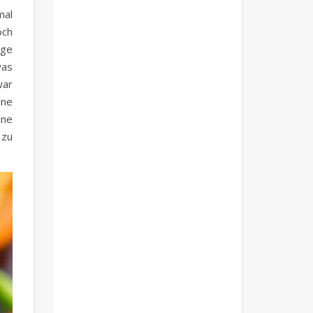
mal
och
ige
was
war
ine
ine
 zu