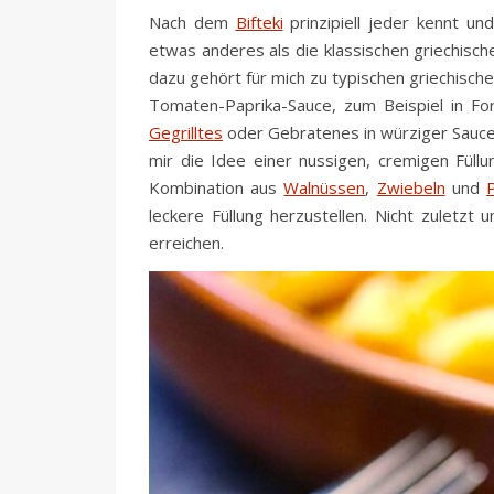
Nach dem
Bifteki
prinzipiell jeder kennt un
etwas anderes als die klassischen griechisch
dazu gehört für mich zu typischen griechische
Tomaten-Paprika-Sauce, zum Beispiel in F
Gegrilltes
oder Gebratenes in würziger Sauc
mir die Idee einer nussigen, cremigen Füll
Kombination aus
Walnüssen
,
Zwiebeln
und
P
leckere Füllung herzustellen. Nicht zulet
erreichen.