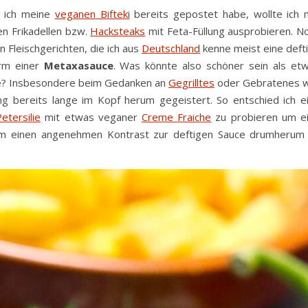
d ich meine
veganen Bifteki
bereits gepostet habe, wollte ich 
en Frikadellen bzw.
Hacksteaks
mit Feta-Füllung ausprobieren. N
n Fleischgerichten, die ich aus
Deutschland
kenne meist eine deft
orm einer
Metaxasauce
. Was könnte also schöner sein als et
e? Insbesondere beim Gedanken an
Gegrilltes
oder Gebratenes 
ung bereits lange im Kopf herum gegeistert. So entschied ich e
etersilie
mit etwas veganer
Creme Fraiche
zu probieren um e
zt um einen angenehmen Kontrast zur deftigen Sauce drumherum