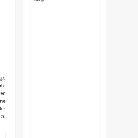
ige
ute
ren
ne
der
azu