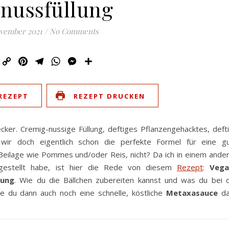
nussfüllung
ovember 2021
/
No Comments
Email
Copy
Pinterest
Telegram
WhatsApp
Messenger
Teilen
Link
REZEPT
REZEPT DRUCKEN
ecker. Cremig-nussige Füllung, deftiges Pflanzengehacktes, deft
wir doch eigentlich schon die perfekte Formel für eine g
e Beilage wie Pommes und/oder Reis, nicht? Da ich in einem ande
estellt habe, ist hier die Rede von diesem
Rezept
:
Vega
lung
. Wie du die Bällchen zubereiten kannst und was du bei 
e du dann auch noch eine schnelle, köstliche
Metaxasauce
d