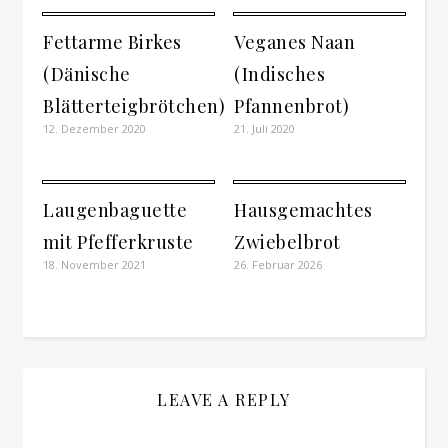
Fettarme Birkes
Veganes Naan
(Dänische
(Indisches
Blätterteigbrötchen)
Pfannenbrot)
12. Dezember 2020
21. Juli 2020
Laugenbaguette
Hausgemachtes
mit Pfefferkruste
Zwiebelbrot
18. November 2021
26. Februar 2026
LEAVE A REPLY