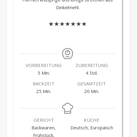
Dinkelmehl.
★★★★★★★
VORBEREITUNG
ZUBEREITUNG
Minuten
Stunden
5
Min.
4
Std.
BACKZEIT
GESAMTZEIT
Minuten
Minuten
25
Min.
20
Min.
GERICHT
KÜCHE
Backwaren,
Deutsch, Europäisch
Frühstück,