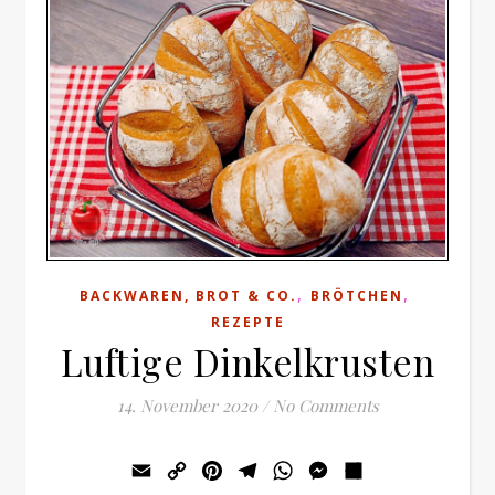
,
,
BACKWAREN, BROT & CO.
BRÖTCHEN
REZEPTE
Luftige Dinkelkrusten
14. November 2020
/
No Comments
Email
Copy
Pinterest
Telegram
WhatsApp
Messenger
Teilen