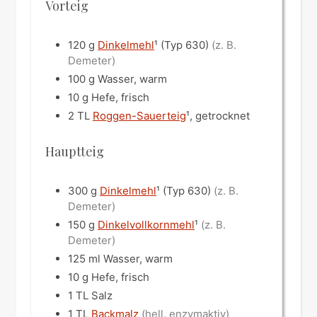
Vorteig
120
g
Dinkelmehl
¹ (Typ 630)
(z. B.
Demeter)
100
g
Wasser, warm
10
g
Hefe, frisch
2
TL
Roggen-Sauerteig
¹, getrocknet
Hauptteig
300
g
Dinkelmehl
¹ (Typ 630)
(z. B.
Demeter)
150
g
Dinkelvollkornmehl
¹
(z. B.
Demeter)
125
ml
Wasser, warm
10
g
Hefe, frisch
1
TL
Salz
1
TL
Backmalz
(hell, enzymaktiv)