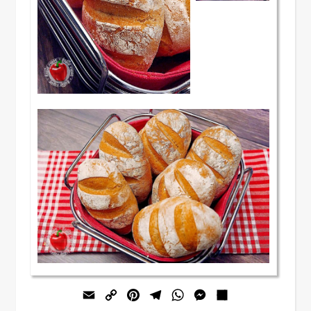
Email
Copy
Pinterest
Telegram
WhatsApp
Messenger
Teilen