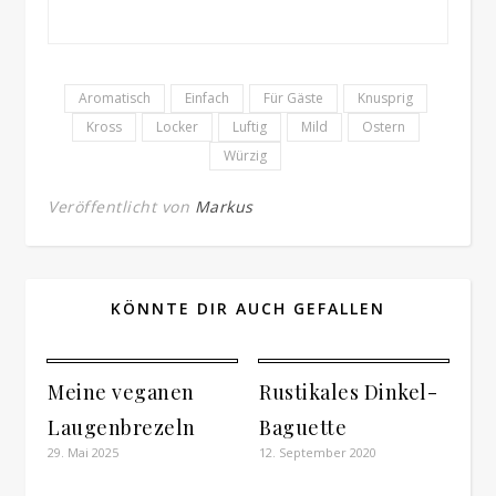
Aromatisch
Einfach
Für Gäste
Knusprig
Kross
Locker
Luftig
Mild
Ostern
Würzig
Veröffentlicht von
Markus
KÖNNTE DIR AUCH GEFALLEN
Meine veganen
Rustikales Dinkel-
Laugenbrezeln
Baguette
29. Mai 2025
12. September 2020